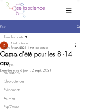
Post
Tous les posts
Oselascience
Tous les posts
1 juin 2021
1 min de lecture
Camp d'été pour les 8 -14
Séminaire
ans
Stages
Dernière mise à jour :
2 sept. 2021
Animations
Club-Sciences
Evènements
Activités
Exp'Osons