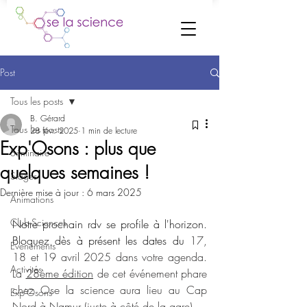
Post
Tous les posts
B. Gérard
Tous les posts
28 févr. 2025
1 min de lecture
Exp'Osons : plus que
Séminaire
quelques semaines !
Stages
Dernière mise à jour :
6 mars 2025
Animations
Club-Sciences
Notre prochain rdv se profile à l'horizon. 
Bloquez dès à présent les dates du 
17, 
Evènements
18 et 19 avril 2025 dans votre agenda. 
Activités
La 
28ème édition
 de cet événement phare 
chez Ose la science aura lieu au Cap 
Exp'Osons
Nord à Namur (juste à côté de la gare). 