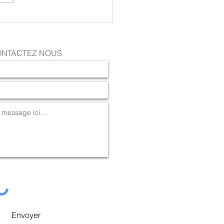
 est là et avec lui son
annuel en pleine nature !
NTACTEZ NOUS
Envoyer