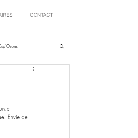
AIRES
CONTACT
Exp'Osons
un.e 
que. Envie de 
!