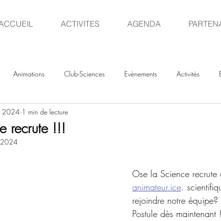
ACCUEIL
ACTIVITES
AGENDA
PARTEN
Animations
Club-Sciences
Evènements
Activités
. 2024
1 min de lecture
 recrute !!!
. 2024
Ose la Science recrute 
animateur.ice
. scientifi
rejoindre notre équipe?
Postule dès maintenant 