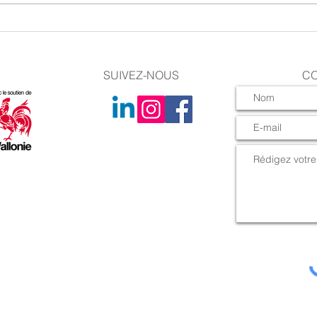
Le nouveau catalogue des
L'été
animations scientifiques, tout
camp 
chaud !
SUIVEZ-NOUS
CO