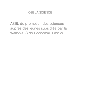
prix le samedi 18 
OSE LA SCIENCE
ASBL de promotion des sciences
auprès des jeunes subsidiée par la
Wallonie, SPW Economie, Emploi,
Recherche
© 2020 dpeters
SUIVEZ-NOUS
CONTACTEZ NOUS