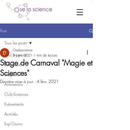
Post
Tous les posts
Oselascience
Tous les posts
5 janv. 2021
1 min de lecture
Stage de Carnaval "Magie et
Séminaire
Sciences"
Stages
Dernière mise à jour :
4 févr. 2021
Animations
Club-Sciences
Evènements
Activités
Exp'Osons